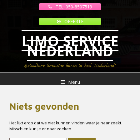
Ga
TEL: 050-8507519
naar
de
inhoud
OFFERTE
LIMO SERVICE
NEDERLAND
Betaalbare limousine huren in heel Nederland!
Menu
Niets gevonden
Het lijkt erop dat we niet kunnen vinden waar je naar zoekt.
Misschien kun je er naar zoeken.