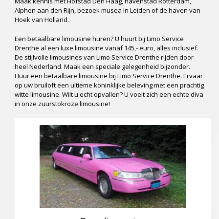
Maak kennis met Hofstad Den Haag, havenstad Rotterdam,
con
Alphen aan den Rijn, bezoek musea in Leiden of de haven van
Australia
Hoek van Holland.
que
ofrecen
Een betaalbare limousine huren? U huurt bij Limo Service
juegos
Drenthe al een luxe limousine vanaf 145,- euro, alles inclusief.
similares
De stijlvolle limousines van Limo Service Drenthe rijden door
a
heel Nederland. Maak een speciale gelegenheid bijzonder.
los
Huur een betaalbare limousine bij Limo Service Drenthe. Ervaar
que
op uw bruiloft een ultieme koninklijke beleving met een prachtig
disfrutó
witte limousine. Wilt u echt opvallen? U voelt zich een echte diva
en
in onze zuurstokroze limousine!
Todos
los
giros.
Mejores
Sitios
De
Casino
En
Cripto
Sin
Depósito
-
Lo