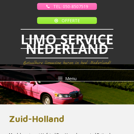
Ga
Juegos
TEL: 050-8507519
naar
de
de
tragamonedas
inhoud
OFFERTE
para
ganar
LIMO SERVICE
dinero.
NEDERLAND
Poker
Online
Betaalbare limousine huren in heel Nederland!
Dinero
Real
Regulado
:
Menu
Pero
reunimos
una
lista
de
los
5
Zuid-Holland
mejores
casinos
amigables