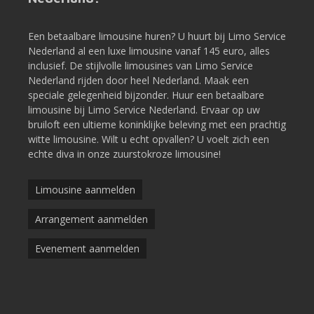
Visa,
MasterCard,
Coins
Een betaalbare limousine huren? U huurt bij Limo Service
Paid,
Nederland al een luxe limousine vanaf 145 euro, alles
Bitcoin,
inclusief. De stijlvolle limousines van Limo Service
Transferencia
Nederland rijden door heel Nederland. Maak een
Bancaria,
speciale gelegenheid bijzonder. Huur een betaalbare
Skrill,
limousine bij Limo Service Nederland. Ervaar op uw
Neteller,
bruiloft een ultieme koninklijke beleving met een prachtig
Interac,
witte limousine. Wilt u echt opvallen? U voelt zich een
ecoPayz,
echte diva in onze zuurstokroze limousine!
Paysafe
Card,
Sofort,
Limousine aanmelden
Sticpaya
e
Arrangement aanmelden
Instadebit.
Evenement aanmelden
La
lista
anterior
está
altamente