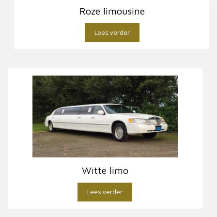
de
Roze limousine
cuenta.
Bingo
Gratis
Lees verder
Legal
:
En
esta
tragamonedas
de
6x5,
visitarás
a
un
adivino
que
te
dará
una
Witte limo
idea
del
mundo
Lees verder
de
la
magia.