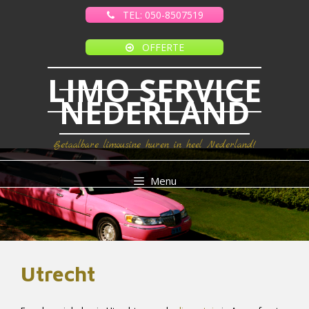
Ga
Carta
TEL: 050-8507519
naar
de
de
poker
inhoud
OFFERTE
corazon.
LIMO SERVICE
Mejor
NEDERLAND
Casino
Online
Aragon
:
Echemos
Betaalbare limousine huren in heel Nederland!
un
vistazo
a
Menu
la
característica
principal
del
juego
en
Utrecht
la
siguiente
sección