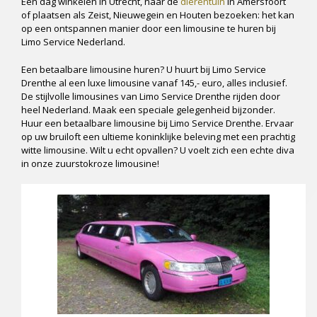
de
Een dag winkelen in Utrecht, naar de
dierentuin
in Amersfoort
la
of plaatsen als Zeist, Nieuwegein en Houten bezoeken: het kan
revisión.
op een ontspannen manier door een limousine te huren bij
Casino
Limo Service Nederland.
En
Directo
Een betaalbare limousine huren? U huurt bij Limo Service
Regulado
Drenthe al een luxe limousine vanaf 145,- euro, alles inclusief.
-
De stijlvolle limousines van Limo Service Drenthe rijden door
Jugar
heel Nederland. Maak een speciale gelegenheid bijzonder.
el
Huur een betaalbare limousine bij Limo Service Drenthe. Ervaar
juego
op uw bruiloft een ultieme koninklijke beleving met een prachtig
en
witte limousine. Wilt u echt opvallen? U voelt zich een echte diva
nuestro
in onze zuurstokroze limousine!
sitio
elimina
la
necesidad
de
cualquier
requisito
de
depósito
o
registro