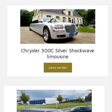
Juegos
de
casino
3d
gratis.
Velobet
Casino
Chrysler 300C Silver Shockwave
Bono
limousine
De
Bienvenida
Lees verder
Primer
Deposito
Y
Giros
Gratis
Luego,
intenté
crear
un
simple