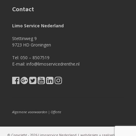
es
Contact
definitivamente
un
casino
Limo Service Nederland
seguro
con
muchos
Stettinweg 9
métodos
9723 HD Groningen
de
pago
Tel: 050 – 8507519
y
E-mail: info@limoservicedrenthe.nl
un
servicio
profesional.
Bingo
regalos.
Casino
Algemene voorwaarden
|
Offerte
Barcelona
Jugar
Online
Si
© Copyright - 2026 Limoservice Nederland | webdesign + realisatie:
Poiter