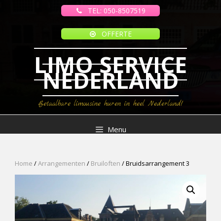
Ga
Manual
TEL: 050-8507519
naar
para
de
aprender
inhoud
OFFERTE
poker.
LIMO SERVICE
Bono
NEDERLAND
Casino
Apuestas
:
No
es
Betaalbare limousine huren in heel Nederland!
necesario
reescribir
el
Menu
código
para
los
Home
/
Arrangementen
/
Bruiloften
/ Bruidsarrangement 3
juegos
móviles.
Betandyou
Casino
Bono
Sin