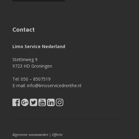
50.
La
apuesta
más
Contact
baja
es
0,10
Limo Service Nederland
y
la
Stettinweg 9
más
9723 HD Groningen
alta
es
50.
Tel: 050 – 8507519
E-mail: info@limoservicedrenthe.nl
Blackjack
online
gratis
sin
registrarse.
Casinos
Algemene voorwaarden
|
Offerte