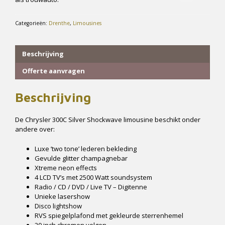
en
cualquier
línea
Categorieën:
Drenthe
,
Limousines
de
pago
activa.
Beschrijving
Bono
Casino
Offerte aanvragen
Por
40
Beschrijving
Euros
De
Deposito
:
De Chrysler 300C Silver Shockwave limousine beschikt onder
La
andere over:
cuestión
es
Luxe ’two tone’ lederen bekleding
que
Gevulde glitter champagnebar
esto
Xtreme neon effects
podría
4 LCD TV’s met 2500 Watt soundsystem
conducir
Radio / CD / DVD / Live TV – Digitenne
a
Unieke lasershow
un
Disco lightshow
daño
RVS spiegelplafond met gekleurde sterrenhemel
financiero
20 inch chromen velgen