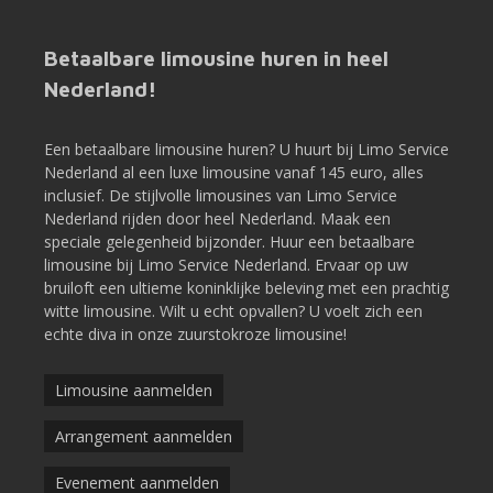
Como
tiene
Betaalbare limousine huren in heel
un
total
Nederland!
de
25
líneas,
Een betaalbare limousine huren? U huurt bij Limo Service
puede
Nederland al een luxe limousine vanaf 145 euro, alles
tener
inclusief. De stijlvolle limousines van Limo Service
su
Nederland rijden door heel Nederland. Maak een
apuesta
speciale gelegenheid bijzonder. Huur een betaalbare
total
limousine bij Limo Service Nederland. Ervaar op uw
para
jugar
bruiloft een ultieme koninklijke beleving met een prachtig
entre
witte limousine. Wilt u echt opvallen? U voelt zich een
un
echte diva in onze zuurstokroze limousine!
mínimo
de
Limousine aanmelden
0,01
y
un
Arrangement aanmelden
máximo
de
Evenement aanmelden