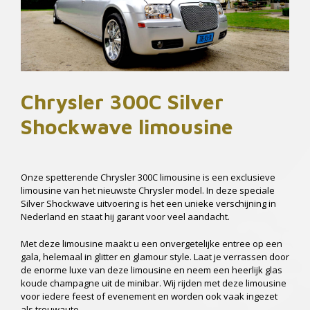
De
Bienvenida
-
Los
símbolos
que
no
Chrysler 300C Silver
son
de
Shockwave limousine
función
pagan
de
izquierda
Onze spetterende Chrysler 300C limousine is een exclusieve
a
limousine van het nieuwste Chrysler model. In deze speciale
derecha
Silver Shockwave uitvoering is het een unieke verschijning in
cuando
Nederland en staat hij garant voor veel aandacht.
aparecen
3,
Met deze limousine maakt u een onvergetelijke entree op een
4
gala, helemaal in glitter en glamour style. Laat je verrassen door
o
de enorme luxe van deze limousine en neem een heerlijk glas
5
koude champagne uit de minibar. Wij rijden met deze limousine
símbolos
voor iedere feest of evenement en worden ook vaak ingezet
iguales
als trouwauto.