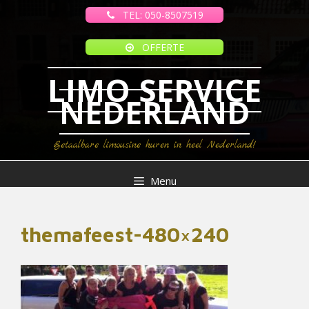
Ga
Lotería
TEL: 050-8507519
naar
de
de
jackpot.
inhoud
OFFERTE
Iwild
LIMO SERVICE
Casino
Bono
NEDERLAND
Sin
Deposito
Codigo
Betaalbare limousine huren in heel Nederland!
Exclusivo
2026
:
Ha
Menu
sido
especialmente
diseñado
para
themafeest-480×240
que
los
jugadores
puedan
iniciar
sesión